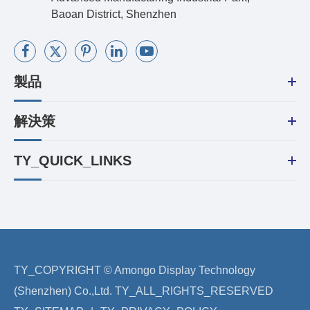
Baoan District, Shenzhen
製品
解決策
TY_QUICK_LINKS
TY_COPYRIGHT ©
Amongo Display Technology
(Shenzhen) Co.,Ltd.
TY_ALL_RIGHTS_RESERVED