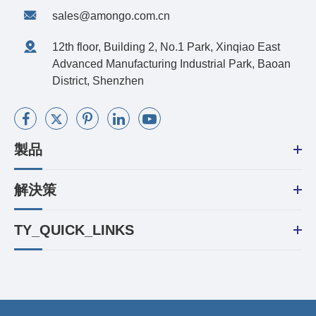
sales@amongo.com.cn
12th floor, Building 2, No.1 Park, Xinqiao East
Advanced Manufacturing Industrial Park, Baoan
District, Shenzhen
製品
解決策
TY_QUICK_LINKS