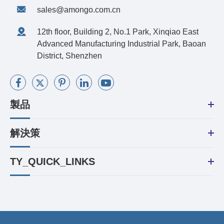
sales@amongo.com.cn
12th floor, Building 2, No.1 Park, Xinqiao East
Advanced Manufacturing Industrial Park, Baoan
District, Shenzhen
製品
解決策
TY_QUICK_LINKS