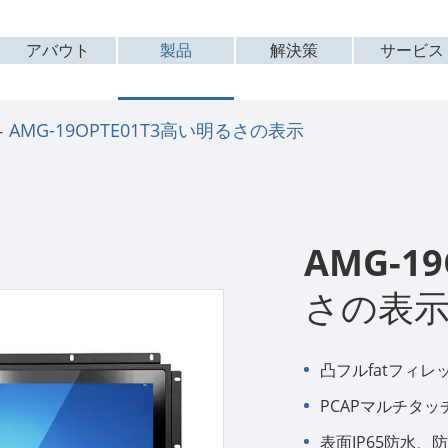
アバウト
製品
解決策
サービス
AMG-19OPTE01T3高い明るさの表示
AMG-1
さの表
凸フルfatフィレ
PCAPマルチタッ
表面IP65防水、