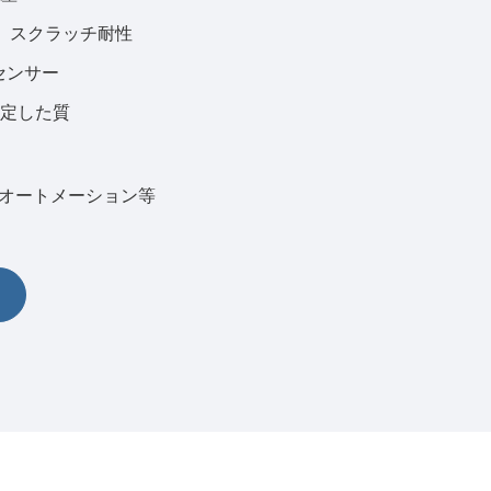
7、スクラッチ耐性
한국어
センサー
português
定した質
tiếng việt
ialオートメーション等
dansk