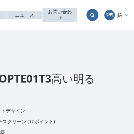
お問い合わ
ニュース
JA
せ
中文
English
Deutsch
français
9OPTE01T3高い明る
italiano
示
русский
ットデザイン
العربية
チスクリーン (10ポイント)
日本語
防塵