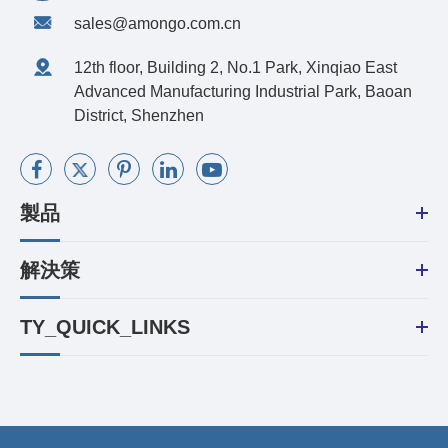
sales@amongo.com.cn
12th floor, Building 2, No.1 Park, Xinqiao East
Advanced Manufacturing Industrial Park, Baoan
District, Shenzhen
製品
解決策
TY_QUICK_LINKS