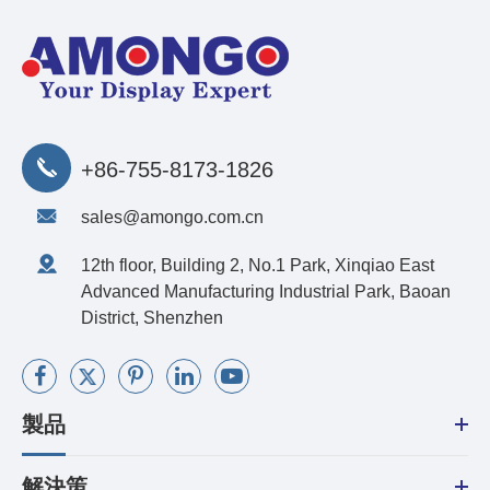
+86-755-8173-1826
sales@amongo.com.cn
12th floor, Building 2, No.1 Park, Xinqiao East
Advanced Manufacturing Industrial Park, Baoan
District, Shenzhen
製品
解決策