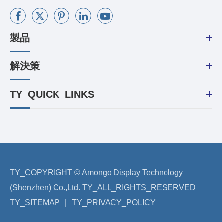
製品
解決策
TY_QUICK_LINKS
TY_COPYRIGHT ©
Amongo Display Technology
(Shenzhen) Co.,Ltd.
TY_ALL_RIGHTS_RESERVED
TY_SITEMAP
|
TY_PRIVACY_POLICY