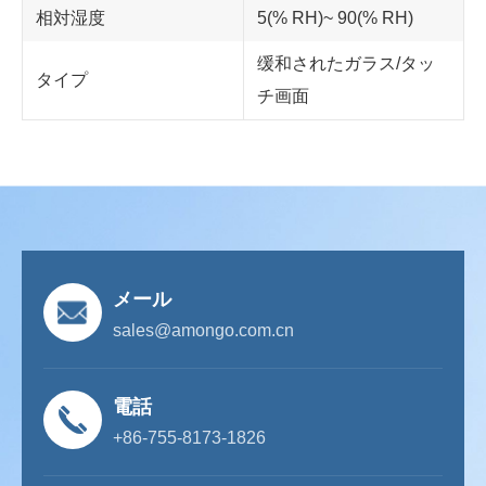
相対湿度
5(% RH)~ 90(% RH)
缓和されたガラス/タッ
タイプ
チ画面
メール
sales@amongo.com.cn
電話
+86-755-8173-1826