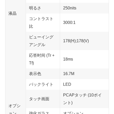
明るさ
250nits
液晶
コントラスト
3000:1
比
ビューイング
178(H);178(V)
アングル
応答时间 (Tr +
18ms
Tf)
表示色
16.7M
バックライト
LED
PCAPタッチ (10ポイ
タッチ画面
ント)
オプシ
ョン
強化ガラス
オプション