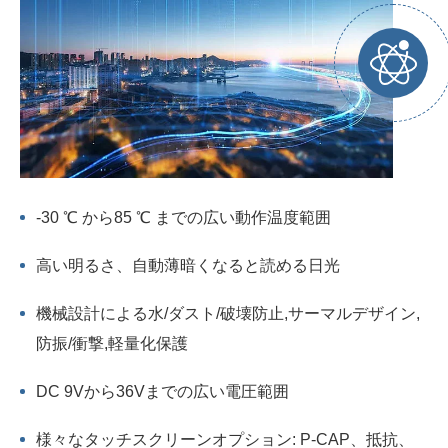
-30 ℃ から85 ℃ までの広い動作温度範囲
高い明るさ、自動薄暗くなると読める日光
機械設計による水/ダスト/破壊防止,サーマルデザイン,
防振/衝撃,軽量化保護
DC 9Vから36Vまでの広い電圧範囲
様々なタッチスクリーンオプション: P-CAP、抵抗、