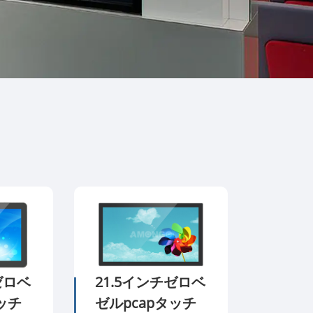
한국어
português
tiếng việt
dansk
ゼロベ
21.5インチゼロベ
ッチ
ゼルpcapタッチ