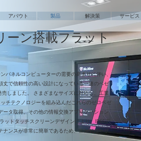
アバウト
製品
解決策
サービス
クリーン搭載フラット
ーンパネルコンピューターの需要の高まりに伴い、
に頑丈で信頼性の高い設計になっている一連のベゼ
を発売しました。 さまざまなサイズに対応し、工業
タッチテクノロジーを組み込んだこれらのゼロベゼ
データ取得、その他の情報交換アプリケーション
ラットタッチスクリーンデザインにより、IP65正
テナンスが非常に簡単であるため、エンドユーザ