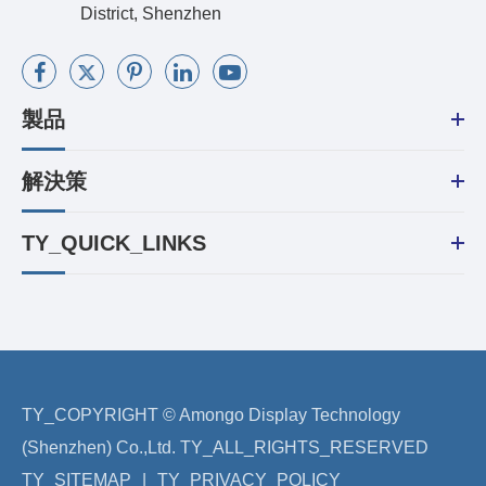
District, Shenzhen
製品
解決策
TY_QUICK_LINKS
TY_COPYRIGHT ©
Amongo Display Technology
(Shenzhen) Co.,Ltd.
TY_ALL_RIGHTS_RESERVED
TY_SITEMAP
|
TY_PRIVACY_POLICY