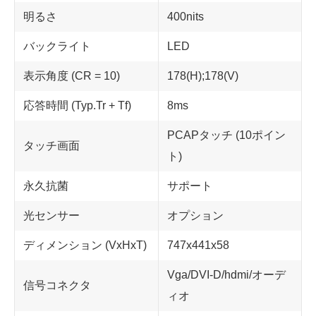
明るさ
400nits
バックライト
LED
表示角度 (CR = 10)
178(H);178(V)
応答時間 (Typ.Tr + Tf)
8ms
PCAPタッチ (10ポイン
タッチ画面
ト)
永久抗菌
サポート
光センサー
オプション
ディメンション (VxHxT)
747x441x58
Vga/DVI-D/hdmi/オーデ
信号コネクタ
ィオ