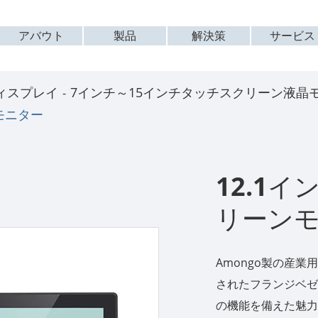
アバウト
製品
解決策
サービス
ィスプレイ
7インチ～15インチタッチスクリーン液晶
モニター
12.1
リーン
Amongo製の産業用
されたフランジベゼ
の機能を備えた魅力