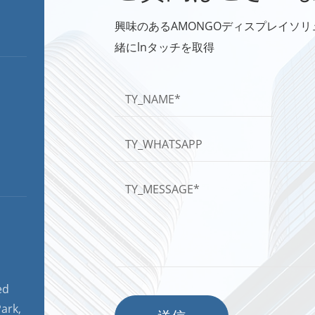
興味のあるAMONGOディスプレイソ
緒にlnタッチを取得
ed
ark,