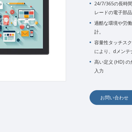
24/7/365の
レードの電子部品
過酷な環境や労働
計。
容量性タッチスク
により、dメンテ
高い定义 (HD) 
入力
お問い合わせ