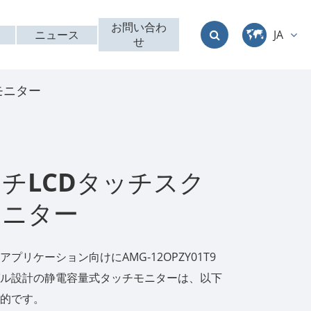
お問い合わ
ニュース
JA
せ
中文
モニター
English
Deutsch
français
インチLCDタッチスク
italiano
モニター
русский
アプリケーション向けにAMG-12OPZY01T9
العربية
ル設計の静電容量式タッチモニターは、以下
的です。
日本語