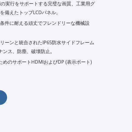
長時間の実行をサポートする完璧な画質、工業用グ
を備えたトップLCDパネル。
한국어
条件に耐える頑丈でフレンドリーな機械設
português
tiếng việt
リーンと統合されたIP65防水サイドフレーム
ナンス、防塵、破壊防止。
dansk
のためのサポートHDMIおよびDP (表示ポート)