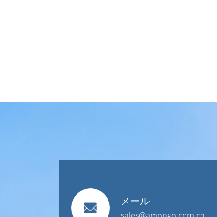
メール
sales@amongo.com.cn