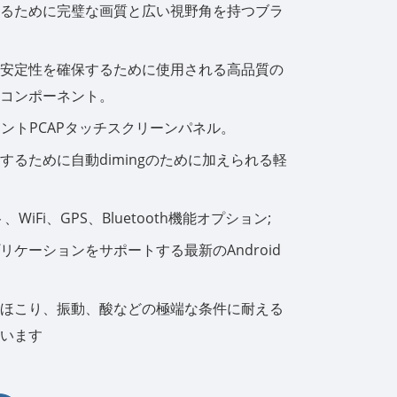
るために完璧な画質と広い視野角を持つブラ
한국어
安定性を確保するために使用される高品質の
português
コンポーネント。
tiếng việt
ポイントPCAPタッチスクリーンパネル。
するために自動dimingのために加えられる軽
dansk
WiFi、GPS、Bluetooth機能オプション;
リケーションをサポートする最新のAndroid
ほこり、振動、酸などの極端な条件に耐える
います