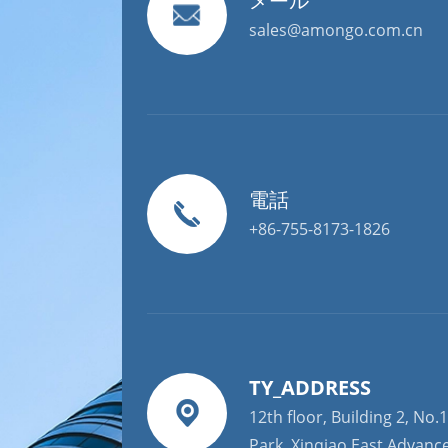
メール
sales@amongo.com.cn
電話
+86-755-8173-1826
TY_ADDRESS
12th floor, Building 2, No.1
Park, Xinqiao East Advanc