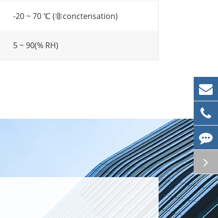
-20 ~ 70 ℃ (非conctensation)
5 ~ 90(% RH)