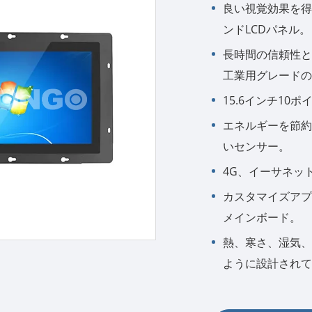
良い視覚効果を得
ンドLCDパネル。
長時間の信頼性と
工業用グレードの
15.6インチ10
エネルギーを節約
いセンサー。
4G、イーサネット、
カスタマイズアプ
メインボード。
熱、寒さ、湿気、
ように設計されて