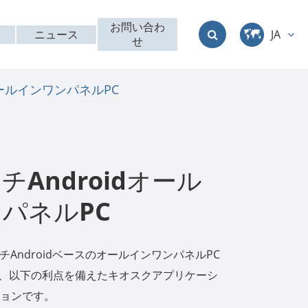
お問い合わ
ニュース
JA
せ
中文
dオールインワンパネルPC
English
Deutsch
français
ンチAndroidオール
italiano
パネルPC
русский
インチAndroidベースのオールインワンパネルPC
العربية
2T1は、以下の利点を備えたキオスクアプリケーシ
ョンです。
日本語