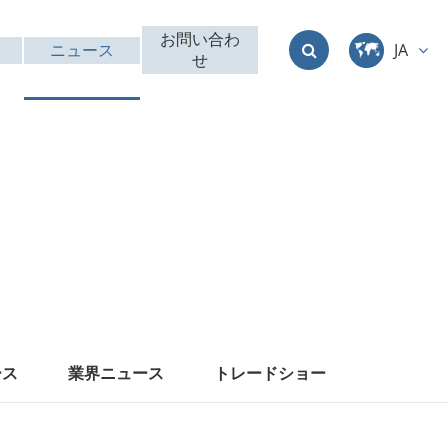
お問い合わ
ニュース
JA
せ
中文
English
Deutsch
français
italiano
русский
ース
業界ニュース
トレードショー
العربية
日本語