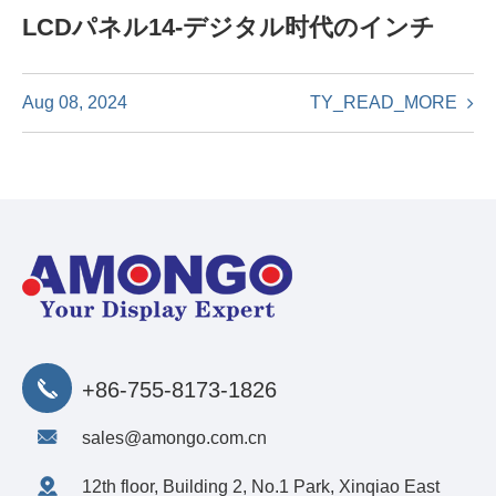
LCDパネル14-デジタル时代のインチ
TY_READ_MORE
Aug 08, 2024
+86-755-8173-1826
sales@amongo.com.cn
12th floor, Building 2, No.1 Park, Xinqiao East