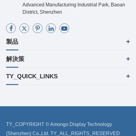
Advanced Manufacturing Industrial Park, Baoan
District, Shenzhen
製品
解決策
TY_QUICK_LINKS
TY_COPYRIGHT ©
Amongo Display Technology
(Shenzhen) Co.,Ltd.
TY_ALL_RIGHTS_RESERVED