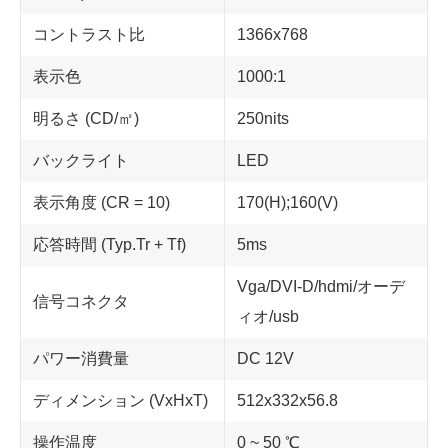
コントラスト比
1366x768
表示色
1000:1
明るさ (CD/㎡)
250nits
バックライト
LED
表示角度 (CR = 10)
170(H);160(V)
応答時間 (Typ.Tr + Tf)
5ms
Vga/DVI-D/hdmi/オーデ
信号コネクタ
ィオ/usb
パワー消費量
DC 12V
ディメンション (VxHxT)
512x332x56.8
操作温度
0 ~ 50 ℃