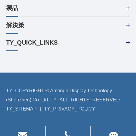
製品
解決策
TY_QUICK_LINKS
TY_COPYRIGHT ©
Amongo Display Technology
(Shenzhen) Co.,Ltd.
TY_ALL_RIGHTS_RESERVED
TY_SITEMAP
|
TY_PRIVACY_POLICY