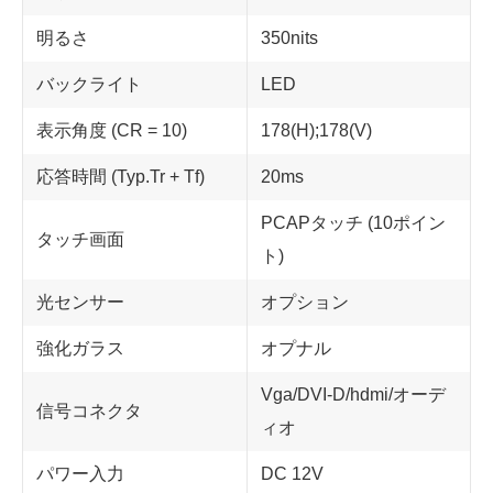
明るさ
350nits
バックライト
LED
表示角度 (CR = 10)
178(H);178(V)
応答時間 (Typ.Tr + Tf)
20ms
PCAPタッチ (10ポイン
タッチ画面
ト)
光センサー
オプション
強化ガラス
オプナル
Vga/DVI-D/hdmi/オーデ
信号コネクタ
ィオ
パワー入力
DC 12V